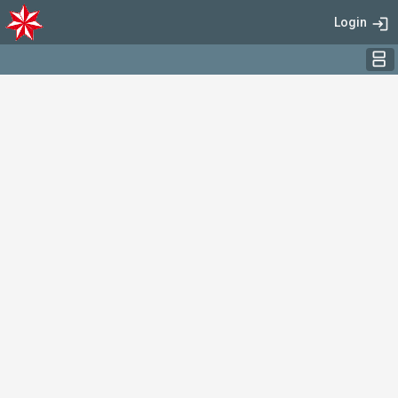
Login
login
spl